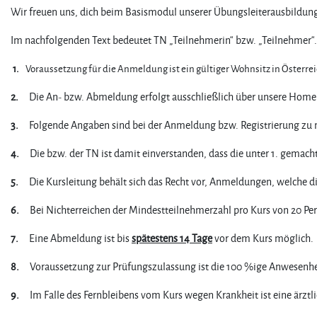
Wir freuen uns, dich beim Basismodul unserer Übungsleiterausbildun
Im nachfolgenden Text bedeutet TN „Teilnehmerin“ bzw. „Teilnehmer“.
1.
Voraussetzung für die Anmeldung ist ein gültiger Wohnsitz in Österrei
2.
Die An- bzw. Abmeldung erfolgt ausschließlich über unsere Hom
3.
Folgende Angaben sind bei der Anmeldung bzw. Registrierung zu 
4.
Die bzw. der TN ist damit einverstanden, dass die unter 1. gemach
5.
Die Kursleitung behält sich das Recht vor, Anmeldungen, welche d
6.
Bei Nichterreichen der Mindestteilnehmerzahl pro Kurs von 20 Per
7.
Eine Abmeldung ist bis
spätestens 14 Tage
vor dem Kurs möglich.
8.
Voraussetzung zur Prüfungszulassung ist die 100 %ige Anwesenhe
9.
Im Falle des Fernbleibens vom Kurs wegen Krankheit ist eine ärzt